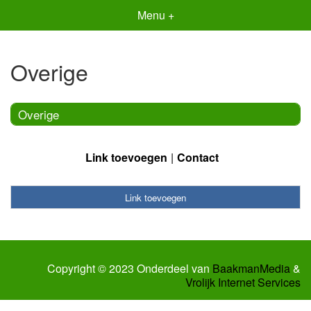
Menu +
Overige
Overige
Link toevoegen
Contact
Link toevoegen
Copyright © 2023 Onderdeel van
BaakmanMedia
&
Vrolijk Internet Services